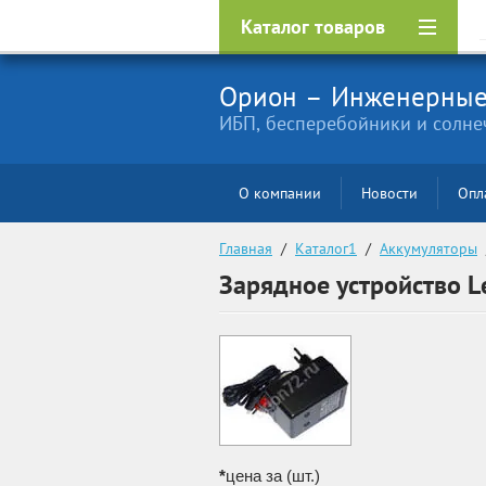
Каталог товаров
Орион – Инженерные
ИБП, бесперебойники и солне
О компании
Новости
Опл
Главная
  /  
Каталог1
  /  
Аккумуляторы
 
Зарядное устройство L
*
цена за (шт.)