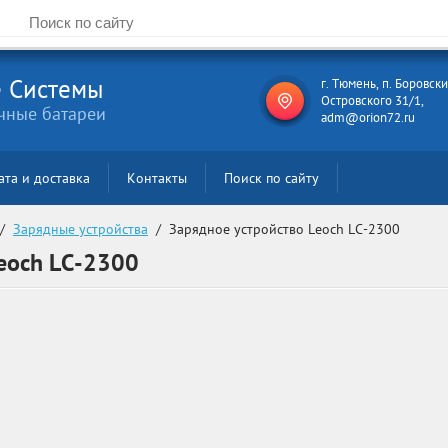
 Системы
г. Тюмень, п. Боровски
Островского 31/1,
чные батареи
adm@orion72.ru
ата и доставка
Контакты
Поиск по сайту
 /  
Зарядные устройства
  /  Зарядное устройство Leoch LC-2300
eoch LC-2300